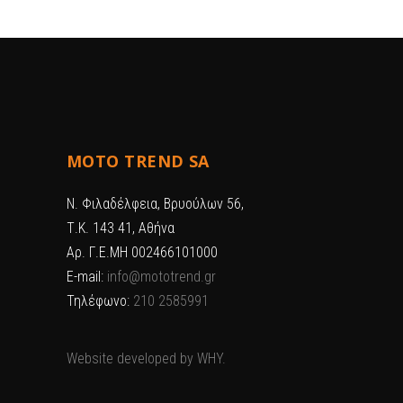
MOTO TREND SA
Ν. Φιλαδέλφεια, Βρυούλων 56,
Τ.Κ. 143 41, Αθήνα
Αρ. Γ.Ε.ΜΗ 002466101000
E-mail:
info@mototrend.gr
Τηλέφωνο:
210 2585991
Website developed by
WHY.