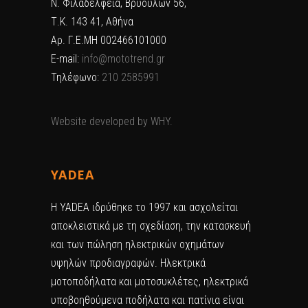
Ν. Φιλαδέλφεια, Βρυούλων 56,
Τ.Κ. 143 41, Αθήνα
Αρ. Γ.Ε.ΜΗ 002466101000
E-mail:
info@mototrend.gr
Τηλέφωνο:
210 2585991
Website developed by
WHY.
YADEA
H YADEA ιδρύθηκε το 1997 και ασχολείται
αποκλειστικά με τη σχεδίαση, την κατασκευή
και των πώληση ηλεκτρικών οχημάτων
υψηλών προδιαγραφών. Ηλεκτρικά
μοτοποδήλατα και μοτοσυκλέτες, ηλεκτρικά
υποβοηθούμενα ποδήλατα και πατίνια είναι