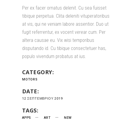
Per ex facer ornatus delenit. Cu sea fuisset
tibique perpetua. Clita deleniti vituperatoribus
at vis, qui ne veniam labore assentior. Duo ut
fugit referrentur, ex vocent verear cum. Per
altera causae eu. Vix wisi temporibus
disputando id. Cu tibique consectetuer has,
populo vivendum probatus at ius.
CATEGORY:
MOTORS
DATE:
12 ΣΕΠΤΕΜΒΡΊΟΥ 2019
TAGS:
APPS
ART
NEW